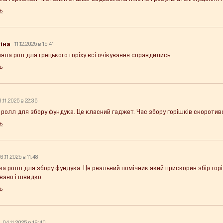
ь
іна
11.12.2025 в 15:41
яла рол для грецького горіху всі очікування справдились
ь
3.11.2025 в 22:35
 ролл для збору фундука. Це класний гаджет. Час збору горішків скоротив
ь
6.11.2025 в 11:48
за ролл для збору фундука. Це реальний помічник який прискорив збір горіх
вано і швидко.
ь
04.11.2025 в 16:40