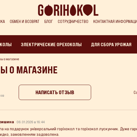
ВКА
ОБМЕН И ВОЗВРАТ
БЛОГ
СОТРУДНИЧЕСТВО
КОНТАКТНАЯ ИНФОРМАЦ
ОКОЛЫ
ЭЛЕКТРИЧЕСКИЕ ОРЕХОКОЛЫ
ДЛЯ СБОРА УРОЖАЯ
ы о магазине
Ы О МАГАЗИНЕ
НАПИСАТЬ ОТЗЫВ
С
вов
Гришина
06.01.2026 в 16:44
ла на подарунок універсальний горіхокол та горіхокол лускунчик. Дуже гар
идко, замовленням задоволена.