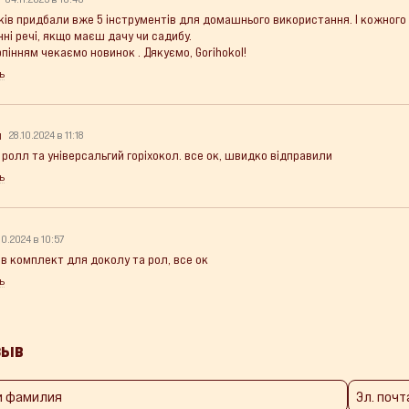
оків придбали вже 5 інструментів для домашнього використання. І кожного
нні речі, якщо маєш дачу чи садибу.
пінням чекаємо новинок . Дякуємо, Gorihokol!
ь
н
28.10.2024 в 11:18
 ролл та універсальгий горіхокол. все ок, швидко відправили
ь
10.2024 в 10:57
в комплект для доколу та рол, все ок
ь
зыв