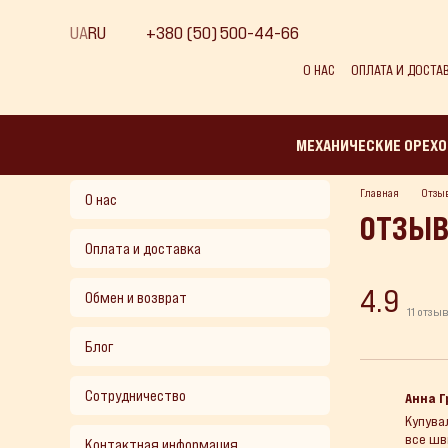
Перейти к основному контенту
UA
RU
+380 (50) 500-44-66
О НАС
ОПЛАТА И ДОСТА
МЕХАНИЧЕСКИЕ ОРЕХ
Главная
Отзыв
О нас
ОТЗЫВ
Оплата и доставка
4.9
Обмен и возврат
11
отзы
Блог
Сотрудничество
Анна 
Купува
все шв
Контактная информация