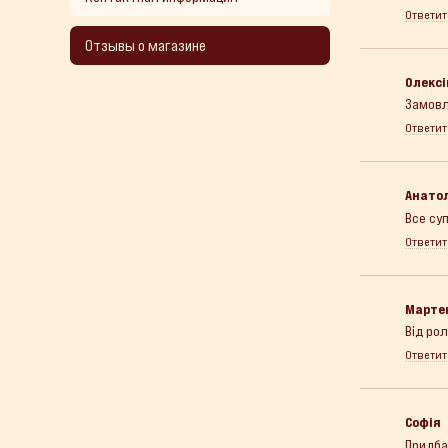
Ответит
Отзывы о магазине
Олексі
Замовл
Ответит
Анато
Все су
Ответит
Марте
Від ро
Ответит
Софія
Придба