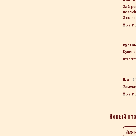
За 5 р
незамі
З нетер
Ответит
Русла
Купили
Ответит
Ша
15.
Замови
Ответит
Новый от