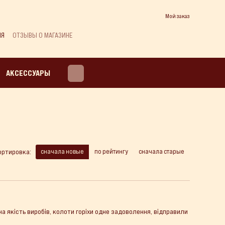
Мой заказ
ИЯ
ОТЗЫВЫ О МАГАЗИНЕ
АКСЕССУАРЫ
сначала новые
по рейтингу
сначала старые
ортировка:
на якість виробів, колоти горіхи одне задоволення, відправили