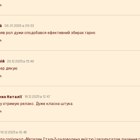
ь
й
06.01.2026 в 09:33
яв рол дужи сподобався ефективний збирає гарно
ь
лій
29.12.2025 в 15:46
пер дякую
ь
нко Наталії
18.12.2025 в 12:47
лу отримую релакс. Дуже класна штука.
ь
16.12.2025 в 16:48
ла горіхокол «Метелик Сталь2»задоволена якістю і результатом лущення 