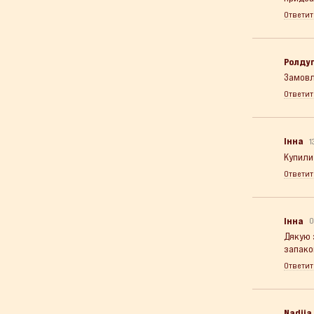
Ответит
Ролдуг
Замовл
Ответит
Інна
1
Купили
Ответит
Інна
0
Дякую 
запако
Ответит
Nadiia