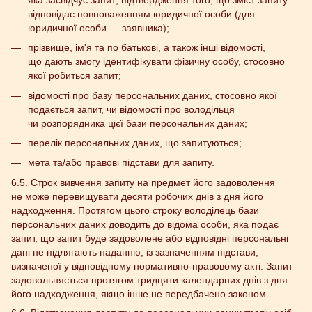
відповідає повноваженням юридичної особи (для
юридичної особи — заявника);
прізвище, ім'я та по батькові, а також інші відомості,
що дають змогу ідентифікувати фізичну особу, стосовно
якої робиться запит;
відомості про базу персональних даних, стосовно якої
подається запит, чи відомості про володільця
чи розпорядника цієї бази персональних даних;
перелік персональних даних, що запитуються;
мета та/або правові підстави для запиту.
6.5. Строк вивчення запиту на предмет його задоволення
не може перевищувати десяти робочих днів з дня його
надходження. Протягом цього строку володілець бази
персональних даних доводить до відома особи, яка подає
запит, що запит буде задоволене або відповідні персональні
дані не підлягають наданню, із зазначенням підстави,
визначеної у відповідному нормативно-правовому акті. Запит
задовольняється протягом тридцяти календарних днів з дня
його надходження, якщо інше не передбачено законом.