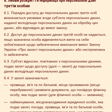
6. Умови розкриття інформації про персональні дані
третім особам
6.1. Порядок доступу до персональних даних третіх осіб
визначається умовами згоди суб'єкта персональних даних,
наданої володільцю персональних даних на обробку цих
даних, або відповідно до вимог закону.
6.2. Доступ до персональних даних третій особі не надається,
якщо зазначена особа відмовляється взяти на себе
зобов'язання щодо забезпечення виконання вимог Закону
України «Про захист персональних даних» або неспроможна
їх забезпечити.
6.3. Суб'єкт відносин, пов'язаних з персональними даними,
подає запит щодо доступу (далі — запит) до персональних
даних володільцю персональних даних.
6.4. У запиті зазначаються:
прізвище, ім'я та по батькові, місце проживання (місце
перебування) і реквізити документа, що посвідчує фізичну
особу, яка подає запит (для фізичної особи — заявника);
найменування, місцезнаходження юридичної особи, яка
подає запит, посада, прізвище, ім'я та по батькові особи,
яка засвідчує запит; підтвердження того, що зміст запиту