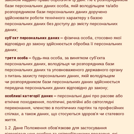
бази персональних даних особа, якій володільцем та/або
розпорядником бази персональних даних доручено
здійснювати роботи технічного характеру з базою
персональних даних без доступу до змісту персональних
даних;
суб’єкт персональних даних —
фізична особа, стосовно якої
відповідно до закону здійснюється обробка її персональних
даних;
третя особа —
будь-яка особа, за винятком суб’єкта
персональних даних, володільця чи розпорядника бази
персональних даних та уповноваженого державного органу
з питань захисту персональних даних, якій володільцем
чи розпорядником бази персональних даних здійснюється
передача персональних даних відповідно до закону;
особливі категорії даних —
персональні дані про расове або
етнічне походження, політичні, релігійні або світоглядні
переконання, членство в політичних партіях та професійних
спілках, а також даних, що стосуються здоров’я чи статевого
життя.
1.2. Дане Положення обов’язкове для застосування
відповідальною особою та співробітниками продавця, які