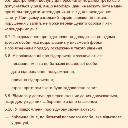
6.6. Відстрочення доступу до персональних даних третіх осіб
допускається у разі, якщо необхідні дані не можуть бути надані
протягом тридцяти календарних днів з дня надходження
запиту. При цьому загальний термін вирішення питань,
порушених у запиті, не може перевищувати сорока п'яти
календарних днів.
6.7. Повідомлення про відстрочення доводиться до відома
третьої особи, яка подала запит, у письмовій формі
з роз'ясненням порядку оскарження такого рішення.
6.8. У повідомленні про відстрочення зазначаються:
прізвище, ім'я та по батькові посадової особи;
дата відправлення повідомлення;
причина відстрочення;
строк, протягом якого буде задоволено запит.
6.9. Відмова у доступі до персональних даних допускається,
якщо доступ до них заборонено згідно із законом.
6.10. У повідомленні про відмову зазначаються:
прізвище, ім'я, по батькові посадової особи, яка відмовляє
у доступі;