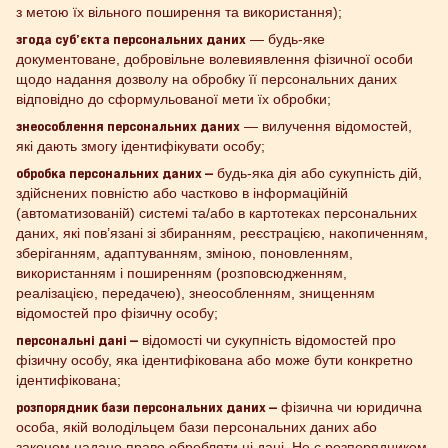
з метою їх вільного поширення та використання);
згода суб’єкта персональних даних
— будь-яке
документоване, добровільне волевиявлення фізичної особи
щодо надання дозволу на обробку її персональних даних
відповідно до сформульованої мети їх обробки;
знеособлення персональних даних
— вилучення відомостей,
які дають змогу ідентифікувати особу;
обробка персональних даних —
будь-яка дія або сукупність дій,
здійснених повністю або частково в інформаційній
(автоматизованій) системі та/або в картотеках персональних
даних, які пов’язані зі збиранням, реєстрацією, накопиченням,
зберіганням, адаптуванням, зміною, поновленням,
використанням і поширенням (розповсюдженням,
реалізацією, передачею), знеособленням, знищенням
відомостей про фізичну особу;
персональні дані —
відомості чи сукупність відомостей про
фізичну особу, яка ідентифікована або може бути конкретно
ідентифікована;
розпорядник бази персональних даних —
фізична чи юридична
особа, якій володільцем бази персональних даних або
законом надано право обробляти ці дані. Не є розпорядником