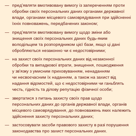
пред'являти вмотивовану вимогу із запереченням проти
обробки своїх персональних даних органами державної
влади, органами місцевого самоврядування при здійсненні
їхніх повноважень, передбачених законом;
пред'являти вмотивовану вимогу щодо зміни або
знищення своїх персональних даних будь-яким
володільцем та розпорядником цієї бази, якщо ці дані
обробляються незаконно чи є недостовірними;
на захист своїх персональних даних від незаконної
обробки та випадкової втрати, знищення, пошкодження
у зв'язку з умисним приховуванням, ненаданням
чи несвоєчасним їх наданням, а також на захист від
надання відомостей, що є недостовірними чи ганьблять
честь, гідність та ділову репутацію фізичної особи;
звертатися з питань захисту своїх прав щодо
персональних даних до органів державної влади, органів
місцевого самоврядування, до повноважень яких належить
здійснення захисту персональних даних;
застосовувати засоби правового захисту в разі порушення
законодавства про захист персональних даних.